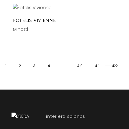
FOTELIS VIVIENNE
Minotti
1
2
3
4
…
40
41
42
interjero salonas