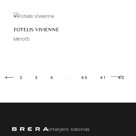
FOTELIS VIVIENNE
Minotti
1
2
3
4
…
40
41
42
interjero salonas