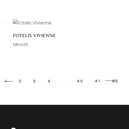
FOTELIS VIVIENNE
Minotti
1
2
3
4
…
40
41
42