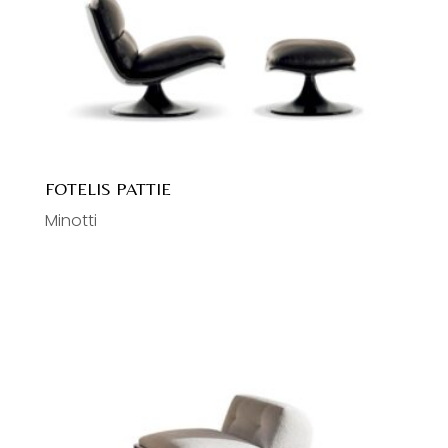
Lauko valgomojo kėdės
Šviestuvai
Pakabinami
Sieniniai
Staliniai
Toršerai
FOTELIS PATTIE
Lubiniai
Minotti
Aksesuarai
Kilimai
Veidrodžiai
Namų tekstilė
Santechnika
Maišytuvai
Klozetai