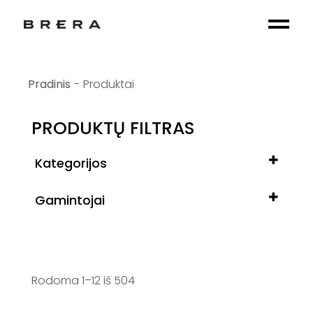
Skip
to
the
content
Produktai
PRODUKTŲ FILTRAS
Kategorijos
Gamintojai
Baldai
Foteliai
Minotti
Kavos staliukai
Poliform
Rodoma 1–12 iš 504
Stalai
Henge
Valgomojo kėdės