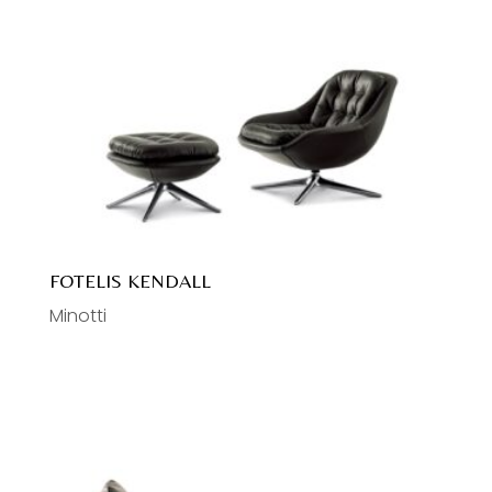
Flexform
Komodos
Galloti&Radice
Lentynos
Meridiani
Lovos
cc-tapis
Naktiniai staliukai
Astep
Spintos, drabužinės
Antonio Lupi
Virtuvės
Gessi
Sofos
Gaggenau
FOTELIS KENDALL
Baro kėdės
Bora
Minotti
Lauko baldai
Christian Fischbacher
Lauko foteliai
Lauko kavos staliukai
Lauko sofos
Lauko stalai