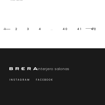
1
2
3
4
…
40
41
42
interjero salonas
INSTAGRAM
FACEBOOK