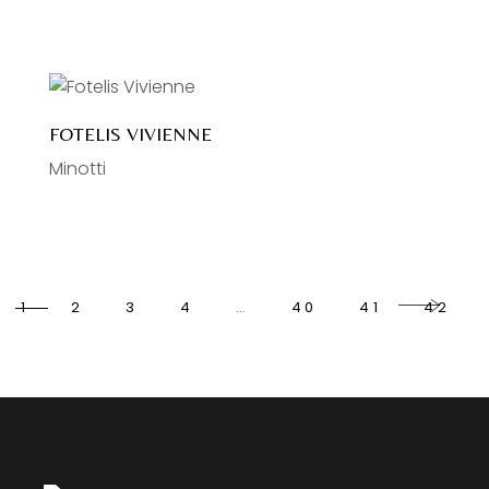
FOTELIS VIVIENNE
Minotti
1
2
3
4
…
40
41
42