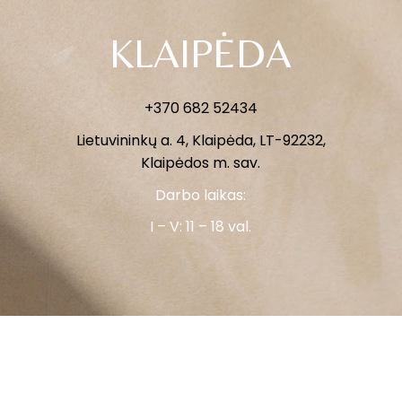
KLAIPĖDA
+370 682 52434
Lietuvininkų a. 4, Klaipėda, LT-92232,
Klaipėdos m. sav.
Darbo laikas:
I – V: 11 – 18 val.