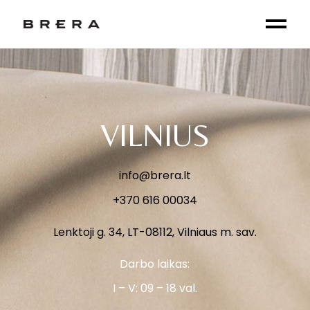
VILNIUS
info@brera.lt
+370 616 00034
Lenktoji g. 34, LT-08112, Vilniaus m. sav.
Darbo laikas:
I – V: 09 – 18 val.