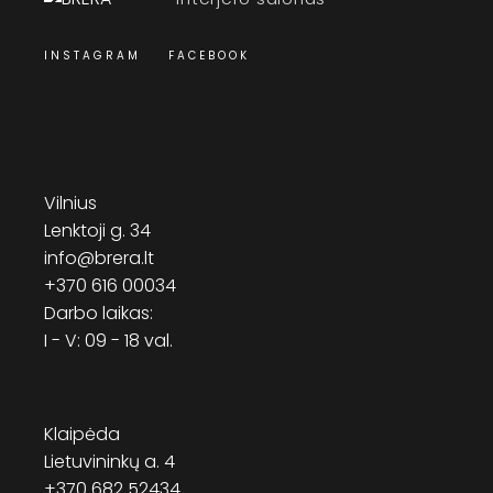
INSTAGRAM
FACEBOOK
Vilnius
Lenktoji g. 34
info@brera.lt
+370 616 00034
Darbo laikas:
I - V: 09 - 18 val.
Klaipėda
Lietuvininkų a. 4
+370 682 52434