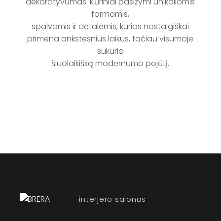
dekoratyvumas. Kūriniai pasižymi unikaliomis
formomis,
spalvomis ir detalėmis, kurios nostalgiškai
primena ankstesnius laikus, tačiau visumoje
sukuria
šiuolaikišką modernumo pojūtį.
interjero salonas