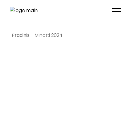
Skip
to
the
content
Minotti 2024