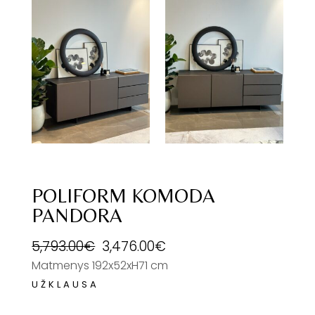
POLIFORM KOMODA
PANDORA
5,793.00
€
3,476.00
€
Matmenys 192x52xH71 cm