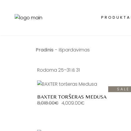
Skip
to
the
content
PRODUKTA
Išpardavimas
Rodoma 25–31 iš 31
SALE
BAXTER TORŠERAS MEDUSA
8,018.00
€
4,009.00
€
Original
Current
price
price
was:
is:
8,018.00€.
4,009.00€.