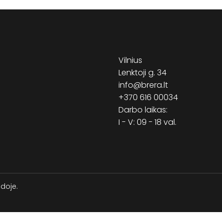
Vilnius
Lenktoji g. 34
info@brera.lt
+370 616 00034
Darbo laikas:
I - V: 09 - 18 val.
ėdoje.