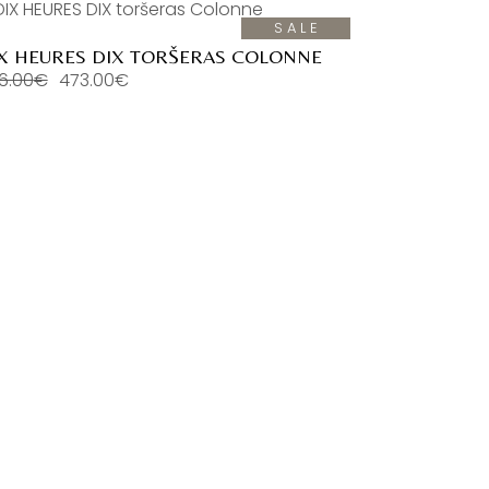
SALE
X HEURES DIX TORŠERAS COLONNE
6.00
€
473.00
€
ginal
rrent
ice
ice
s:
6.00€.
3.00€.