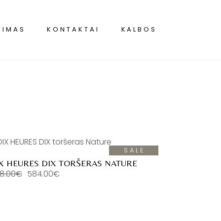
VIMAS
KONTAKTAI
KALBOS
SALE
X HEURES DIX TORŠERAS NATURE
68.00
€
584.00
€
ginal
rrent
ice
ice
s:
68.00€.
4.00€.